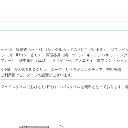
ット×2、移動式ベット×1 （シングルベッドの下にございます）、ソファベ
チン（1口 IHコンロあり）、調理器具（鍋・ケトル・キッチンハサミ・トン
プナー）、懐中電灯（LED）、ドライヤー、アメニティ：歯ブラシ ・シャン
ック1個、ガス式ＢＢＱグリル、タープ、リクライニングチェア、照明設備
をご利用頂ける、タープの設置がございます。
・フェイスタオル（おひとり様1枚）・バスタオルは無料となっております。