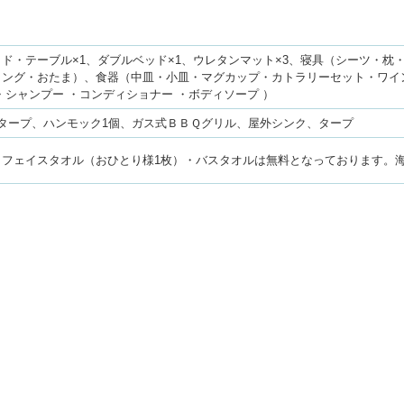
ド・テーブル×1、ダブルベッド×1、ウレタンマット×3、寝具（シーツ・枕
ング・おたま）、食器（中皿・小皿・マグカップ・カトラリーセット・ワイン
・シャンプー ・コンディショナー ・ボディソープ ）
タープ、ハンモック1個、ガス式ＢＢＱグリル、屋外シンク、タープ
・フェイスタオル（おひとり様1枚）・バスタオルは無料となっております。