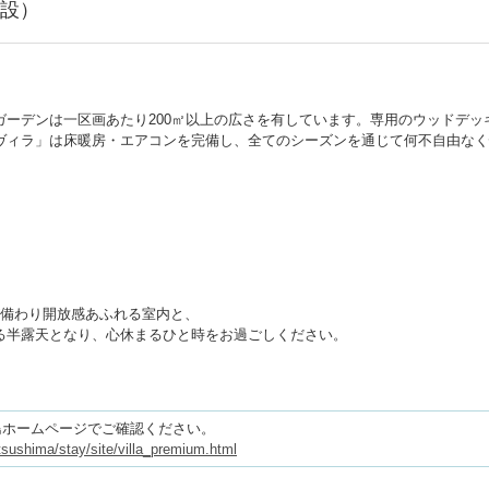
設）
ガーデンは一区画あたり200㎡以上の広さを有しています。専用のウッドデ
ヴィラ」は床暖房・エアコンを完備し、全てのシーズンを通じて何不自由なく
。
が備わり開放感あふれる室内と、
る半露天となり、心休まるひと時をお過ごしください。
島ホームページでご確認ください。
atsushima/stay/site/villa_premium.html