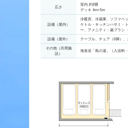
室内 約8畳
広さ
デッキ 4m×5m
冷暖房、冷蔵庫、ソファベッ
設備（屋内）
ケトル・キッチンハサミ・ト
ー、アメニティ：歯ブラシ 
設備（屋外）
テーブル、チェア（6脚）、
その他（共用施
海泉浴「島の湯」（入浴料
設）