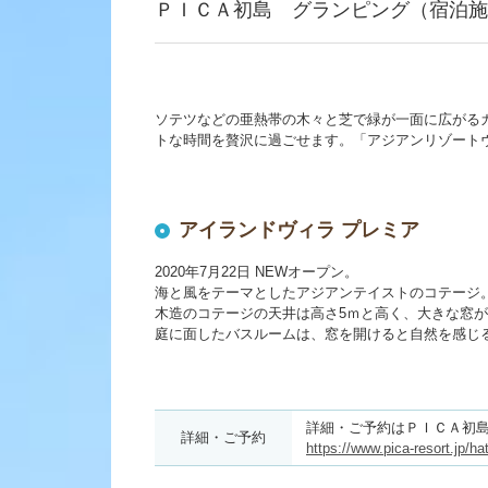
ＰＩＣＡ初島 グランピング（宿泊施
ソテツなどの亜熱帯の木々と芝で緑が一面に広がる
トな時間を贅沢に過ごせます。「アジアンリゾート
アイランドヴィラ プレミア
2020年7月22日 NEWオープン。
海と風をテーマとしたアジアンテイストのコテージ
木造のコテージの天井は高さ5ｍと高く、大きな窓
庭に面したバスルームは、窓を開けると自然を感じ
詳細・ご予約はＰＩＣＡ初
詳細・ご予約
https://www.pica-resort.jp/h