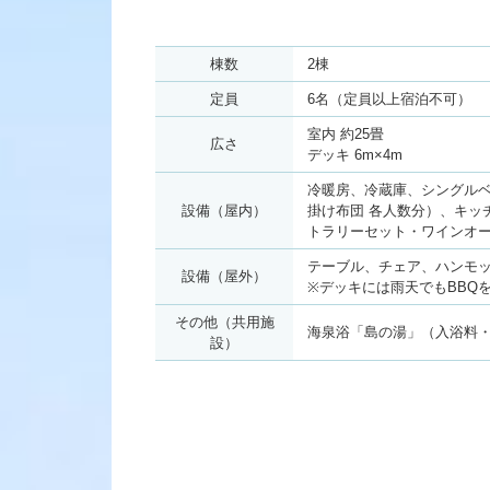
棟数
2棟
定員
6名（定員以上宿泊不可）
室内 約25畳
広さ
デッキ 6m×4m
冷暖房、冷蔵庫、シングルベ
設備（屋内）
掛け布団 各人数分）、キッ
トラリーセット・ワインオー
テーブル、チェア、ハンモ
設備（屋外）
※デッキには雨天でもBBQ
その他（共用施
海泉浴「島の湯」（入浴料
設）