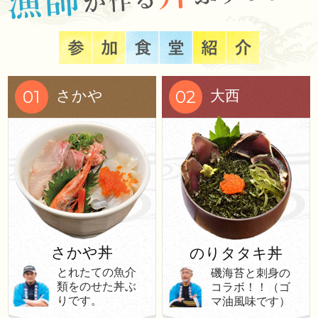
01
02
さかや
大西
さかや丼
のりタタキ丼
とれたての魚介
磯海苔と刺身の
類をのせた丼ぶ
コラボ！！（ゴ
りです。
マ油風味です）