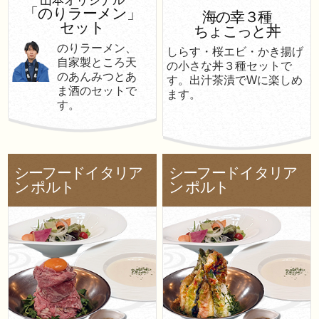
山本オリジナル
「のりラーメン」
海の幸３種
セット
ちょこっと丼
のりラーメン、
しらす・桜エビ・かき揚げ
自家製ところ天
の小さな丼３種セットで
のあんみつとあ
す。出汁茶漬でWに楽しめ
ま酒のセットで
ます。
す。
シーフードイタリア
シーフードイタリア
ン
ポルト
ン
ポルト