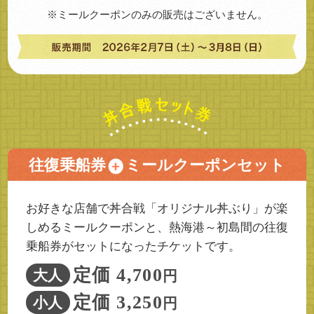
※ミールクーポンのみの販売はございません。
往復乗船券
ミールクーポンセット
お好きな店舗で丼合戦「オリジナル丼ぶり」が楽
しめるミールクーポンと、熱海港～初島間の往復
乗船券がセットになったチケットです。
定価 4,700
大人
円
定価 3,250
小人
円