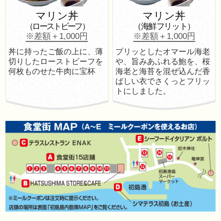
マリン丼
マリン丼
（ローストビーフ）
（海鮮フリット）
※差額＋1,000円
※差額＋1,000円
丼に持ったご飯の上に、薄
プリッとしたオマール海老
切りしたローストビーフを
や、旨みあふれる鮑を、桜
何枚ものせた牛肉に宝杯
海老と海苔を混ぜ込んだ香
ばしい衣でさくっとフリッ
トにしました。