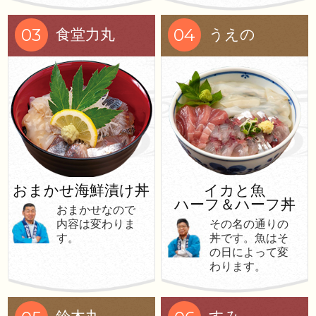
03
04
食堂力丸
うえの
おまかせ海鮮漬け丼
イカと魚
ハーフ＆ハーフ丼
おまかせなので
内容は変わりま
その名の通りの
す。
丼です。魚はそ
の日によって変
わります。