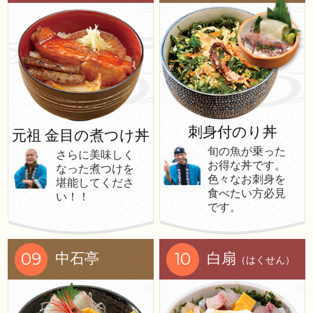
刺身付のり丼
元祖 金目の煮つけ丼
旬の魚が乗った
さらに美味しく
お得な丼です。
なった煮つけを
色々なお刺身を
堪能してくださ
食べたい方必見
い！！
です。
09
10
中石亭
白扇
（はくせん）