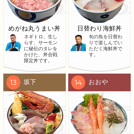
めがね丸うまい丼
日替わり海鮮丼
ネギトロ、生し
旬の魚を日替わ
らす、サーモン
りで楽しんでい
に秘伝のタレを
ただく海鮮丼で
かけた、丼合戦
す。
限定丼です。
13
14
坂下
おおや