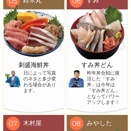
05
06
鈴木丸
すみ
刺盛海鮮丼
すみ丼どん
日によって写真
昨年丼合戦に復
のネタと多少変
活した「すみ
わる場合があり
丼」は今年は
ます。
「すみ丼どん」
となってパワー
アップします！
07
08
木村屋
みやした