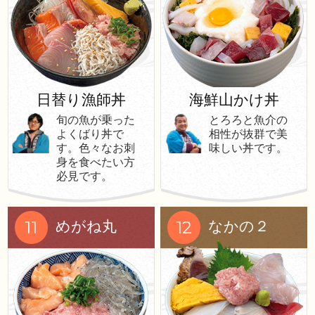
日替り漁師丼
海鮮山かけ丼
旬の魚が乗った
とろろと魚介の
よくばり丼で
相性が抜群で美
す。色々なお刺
味しい丼です。
身を食べたい方
必見です。
11
12
めがね丸
なかの２