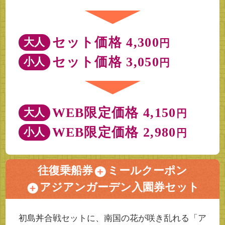
セット価格 4,300
大人
円
セット価格 3,050
小人
円
WEB限定価格 4,150
大人
円
WEB限定価格 2,980
小人
円
往復乗船券
ミールクーポン
アジアンガーデン入園券セット
初島丼合戦セットに、南国の花が咲き乱れる「ア