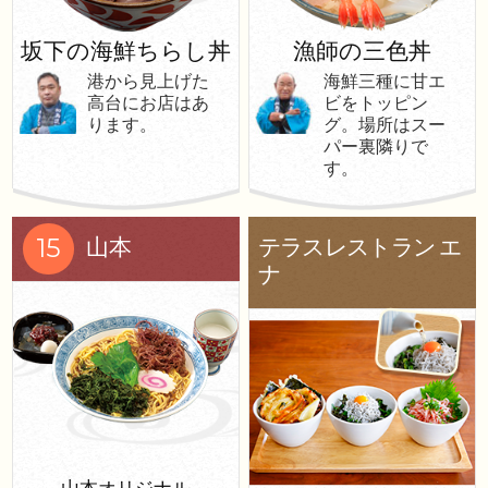
坂下の海鮮ちらし丼
漁師の三色丼
港から見上げた
海鮮三種に甘エ
高台にお店はあ
ビをトッピン
ります。
グ。場所はスー
パー裏隣りで
す。
15
山本
テラスレストラン エ
ナ